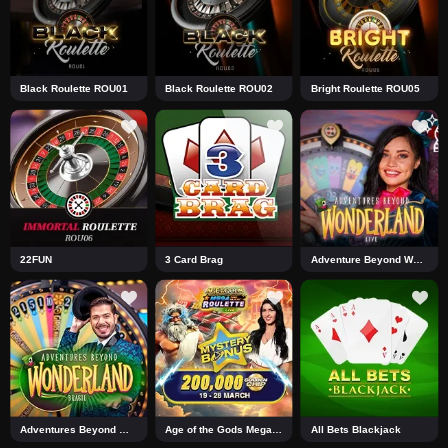
Black Roulette ROU01
Black Roulette ROU02
Bright Roulette ROU05
22FUN
3 Card Brag
Adventure Beyond Wonderland Live
Adventures Beyond Wonderland Brasil
Age of the Gods Mega Fire Blaze Roulette
All Bets Blackjack