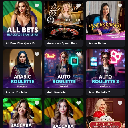
All Bets Blackjack Brasileira
American Speed Roulette
Andar Bahar
Arabic Roulette
Auto Roulette
Auto Roulette 2