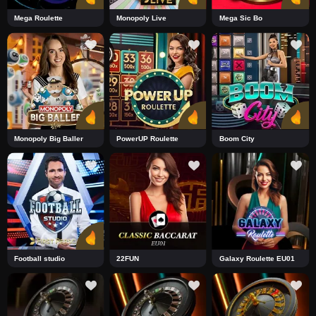
Mega Roulette
Monopoly Live
Mega Sic Bo
Monopoly Big Baller
PowerUP Roulette
Boom City
Football studio
22FUN
Galaxy Roulette EU01