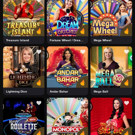
Treasure Island
Fortune Wheel / Dream Catcher
Mega Wheel
Lightning Dice
Andar Bahar
Mega Ball