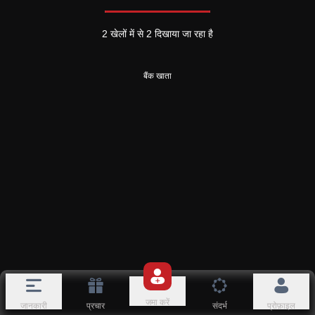
2 खेलों में से 2 दिखाया जा रहा है
बैंक खाता
जमा करें
जानकारी
प्रचार
संदर्भ
प्रोफ़ाइल