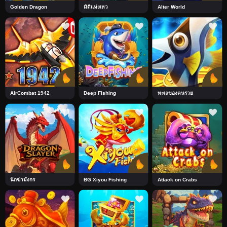
Golden Dragon
มิติแห่งเหว
Alter World
AirCombat 1942
Deep Fishing
ทะเลของคนรวย
นักฆ่ามังกร
BG Xiyou Fishing
Attack on Crabs