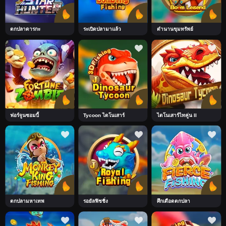
ตกปลาดารกะ
ระเบิดปลามาแล้ว
ตำนานขุมทรัพย์
ฟอร์จูนซอมบี้
Tycoon ไดโนเสาร์
ไดโนเสาร์ไทคู่น II
ตกปลามหาเทพ
รอยัลฟิชชิ่ง
ศึกเดือดตกปลา