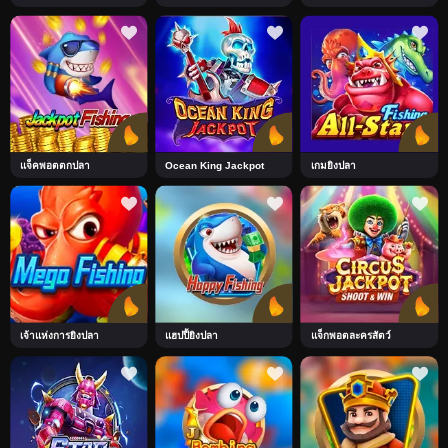
แจ็คพอตตกปลา
Ocean King Jackpot
เกมยิงปลา
เจ้าแห่งการยิงปลา
แฮปปี้ยิงปลา
แจ็กพอตละครสัตว์