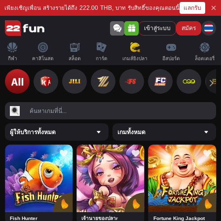
แลกรับ
เพียงเชิญเพื่อน สร้างรายได้ถึง 222.00 THB, บาท รับสิทธิ์ของคุณตอนนี้
เข้าสู่ระบบ
สมัคร
กีฬา
คาสิโนสด
สล็อต
การ์ด
เกมส์ยิงปลา
อีสปอร์ต
ล็อตเตอรี่
ผู้ให้บริการทั้งหมด
เกมทั้งหมด
Fish Hunter
เจ้านายของปลาr
Fortune King Jackpot