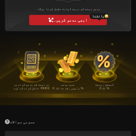
مدعو دوست کو درست ڈپازٹ مکمل کرنا ہوگا۔
بانٹنا
ابھی مدعو کریں۔
کمیشن ریبیٹ
جمع بونس
ہر دوست کو مدعو کرنے پر
0 %
تک
0 %
واپسی رقم حد تک
PKR 0
حاصل کرنے کے لیے
عمومی سوالات