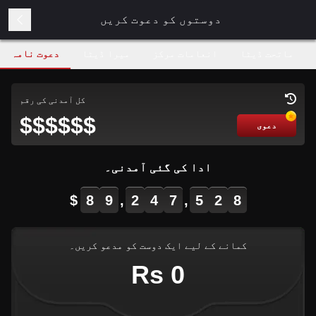
دوستوں کو دعوت کریں
ماتحت ڈیٹا
انعامات مرکز
میرا ڈیٹا
دعوت نامہ
کل آمدنی کی رقم
$$$$$$
دعوی
ادا کی گئی آمدنی۔
$
8
9
,
2
4
7
,
5
2
8
کمانے کے لیے ایک دوست کو مدعو کریں۔
Rs 0