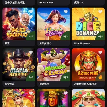
德鲁伊之森-集鸿运
Beast Band
瘋狂777
拳王
孟加拉甜心
Dice Bonanza
黑帮帝国
肥佬摔跤
烈焰阿兹特克-集鸿运