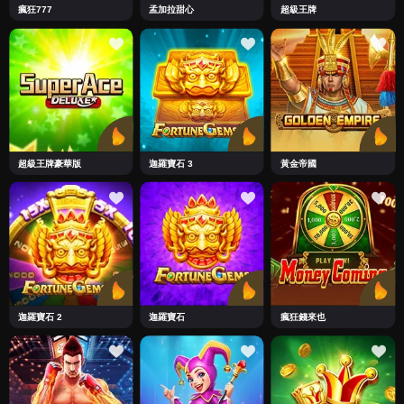
瘋狂777
孟加拉甜心
超級王牌
超級王牌豪華版
迦羅寶石 3
黃金帝國
迦羅寶石 2
迦羅寶石
瘋狂錢來也