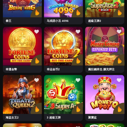
拳王
马戏团小丑 4096
超級王牌2
幸運金幣
幸运金币2
瘋狂錢來也 擴充押注
海盜女王2
3 超級王牌
聚寶盆